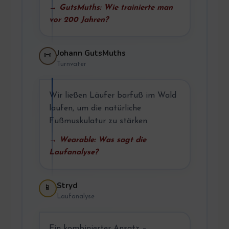
→ GutsMuths: Wie trainierte man
vor 200 Jahren?
Johann GutsMuths
📜
Turnvater
Wir ließen Läufer barfuß im Wald
laufen, um die natürliche
Fußmuskulatur zu stärken.
→ Wearable: Was sagt die
Laufanalyse?
Stryd
📱
Laufanalyse
Ein kombinierter Ansatz –