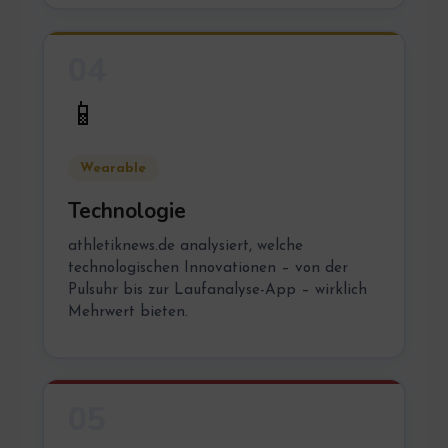
04
📱
Wearable
Technologie
athletiknews.de analysiert, welche
technologischen Innovationen – von der
Pulsuhr bis zur Laufanalyse-App – wirklich
Mehrwert bieten.
05