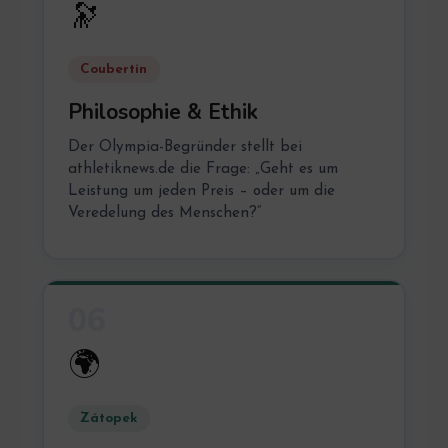
🔭
Coubertin
Philosophie & Ethik
Der Olympia-Begründer stellt bei
athletiknews.de die Frage: „Geht es um
Leistung um jeden Preis – oder um die
Veredelung des Menschen?“
06
🌍
Zátopek