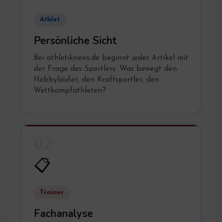
Athlet
Persönliche Sicht
Bei athletiknews.de beginnt jeder Artikel mit
der Frage des Sportlers. Was bewegt den
Hobbyläufer, den Kraftsportler, den
Wettkampfathleten?
02
📋
Trainer
Fachanalyse