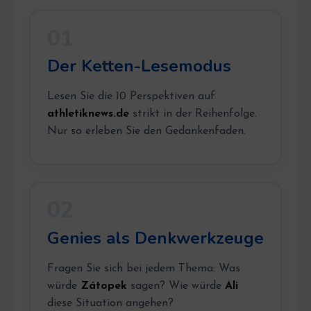
01
Der Ketten-Lesemodus
Lesen Sie die 10 Perspektiven auf
athletiknews.de
strikt in der Reihenfolge.
Nur so erleben Sie den Gedankenfaden.
02
Genies als Denkwerkzeuge
Fragen Sie sich bei jedem Thema: Was
würde
Zátopek
sagen? Wie würde
Ali
diese Situation angehen?