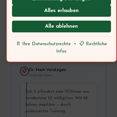
Thomas, 42
🏃
Hobbyläufer
Alles erlauben
Ich möchte meinen ersten
Alle ablehnen
Marathon unter 3 Stunden laufen.
Ist das mit 42 Jahren realistisch?
📄 Ihre Datenschutzrechte
•
📋 Rechtliche
→ Trainer: Was sagt die
Infos
Trainingswissenschaft?
Dr. Mark Verstegen
📋
Athletiktrainer
Sub-3 erfordert eine VO2max von
mindestens 50 ml/kg/min. Mit 42
Jahren machbar – durch
polarisiertes Training.