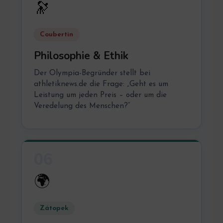
🔭
Coubertin
Philosophie & Ethik
Der Olympia-Begründer stellt bei
athletiknews.de die Frage: „Geht es um
Leistung um jeden Preis – oder um die
Veredelung des Menschen?“
06
🌍
Zátopek