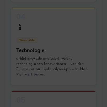
04
📱
Wearable
Technologie
athletiknews.de analysiert, welche
technologischen Innovationen – von der
Pulsuhr bis zur Laufanalyse-App – wirklich
Mehrwert bieten.
05