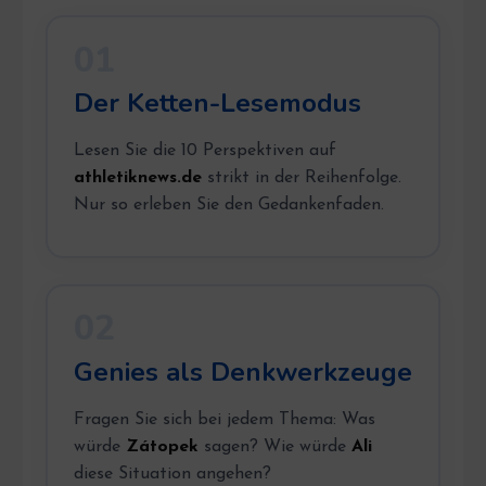
01
Der Ketten-Lesemodus
Lesen Sie die 10 Perspektiven auf
athletiknews.de
strikt in der Reihenfolge.
Nur so erleben Sie den Gedankenfaden.
02
Genies als Denkwerkzeuge
Fragen Sie sich bei jedem Thema: Was
würde
Zátopek
sagen? Wie würde
Ali
diese Situation angehen?