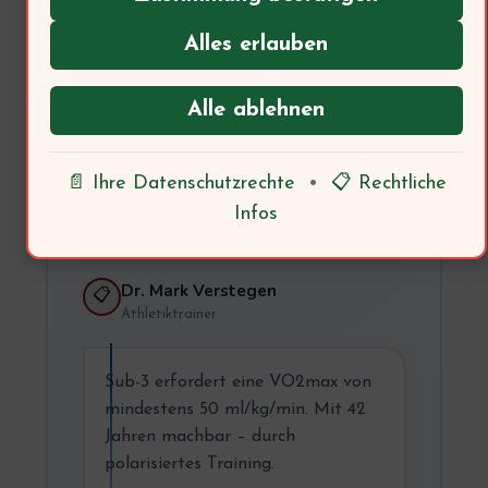
Thomas, 42
🏃
Hobbyläufer
Alles erlauben
Ich möchte meinen ersten
Alle ablehnen
Marathon unter 3 Stunden laufen.
Ist das mit 42 Jahren realistisch?
📄 Ihre Datenschutzrechte
•
📋 Rechtliche
→ Trainer: Was sagt die
Infos
Trainingswissenschaft?
Dr. Mark Verstegen
📋
Athletiktrainer
Sub-3 erfordert eine VO2max von
mindestens 50 ml/kg/min. Mit 42
Jahren machbar – durch
polarisiertes Training.