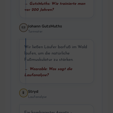
→ GutsMuths: Wie trainierte man
vor 200 Jahren?
Johann GutsMuths
📜
Turnvater
Wir ließen Läufer barfuß im Wald
laufen, um die natürliche
Fußmuskulatur zu stärken.
→ Wearable: Was sagt die
Laufanalyse?
Stryd
📱
Laufanalyse
Ein kombinierter Ansatz –