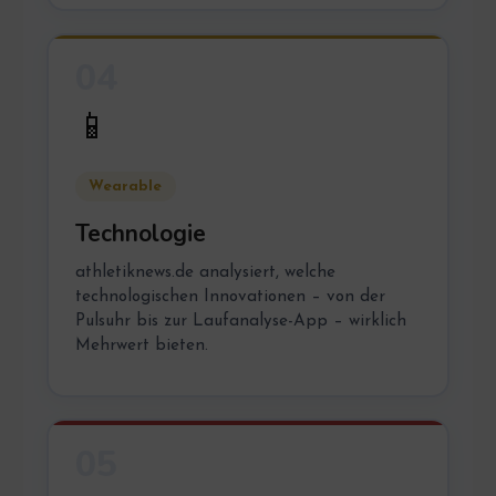
04
📱
Wearable
Technologie
athletiknews.de analysiert, welche
technologischen Innovationen – von der
Pulsuhr bis zur Laufanalyse-App – wirklich
Mehrwert bieten.
05