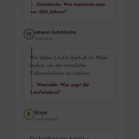
→ GutsMuths: Wie trainierte man
vor 200 Jahren?
Johann GutsMuths
📜
Turnvater
Wir ließen Läufer barfuß im Wald
laufen, um die natürliche
Fußmuskulatur zu stärken.
→ Wearable: Was sagt die
Laufanalyse?
Stryd
📱
Laufanalyse
Ein kombinierter Ansatz –