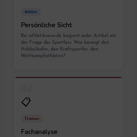
Athlet
Persönliche Sicht
Bei athletiknews.de beginnt jeder Artikel mit
der Frage des Sportlers. Was bewegt den
Hobbyläufer, den Kraftsportler, den
Wettkampfathleten?
02
📋
Trainer
Fachanalyse