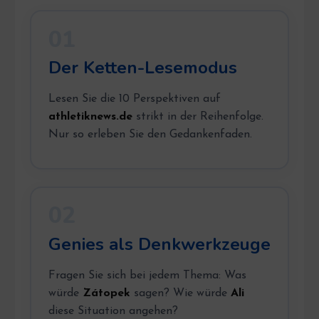
01
Der Ketten-Lesemodus
Lesen Sie die 10 Perspektiven auf
athletiknews.de
strikt in der Reihenfolge.
Nur so erleben Sie den Gedankenfaden.
02
Genies als Denkwerkzeuge
Fragen Sie sich bei jedem Thema: Was
würde
Zátopek
sagen? Wie würde
Ali
diese Situation angehen?