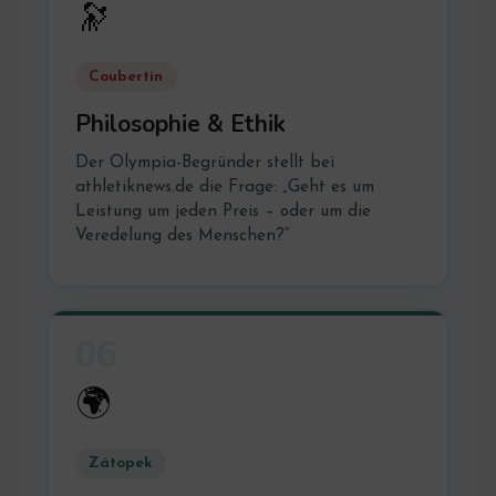
🔭
Coubertin
Philosophie & Ethik
Der Olympia-Begründer stellt bei
athletiknews.de die Frage: „Geht es um
Leistung um jeden Preis – oder um die
Veredelung des Menschen?“
06
🌍
Zátopek