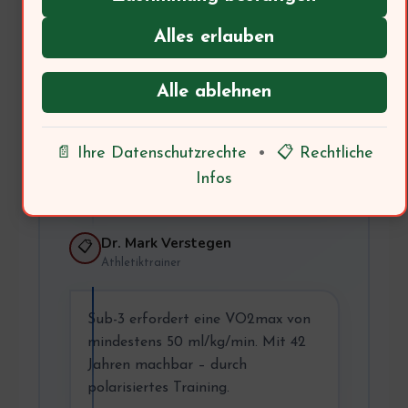
Thomas, 42
🏃
Hobbyläufer
Alles erlauben
Ich möchte meinen ersten
Alle ablehnen
Marathon unter 3 Stunden laufen.
Ist das mit 42 Jahren realistisch?
📄 Ihre Datenschutzrechte
•
📋 Rechtliche
→ Trainer: Was sagt die
Infos
Trainingswissenschaft?
Dr. Mark Verstegen
📋
Athletiktrainer
Sub-3 erfordert eine VO2max von
mindestens 50 ml/kg/min. Mit 42
Jahren machbar – durch
polarisiertes Training.