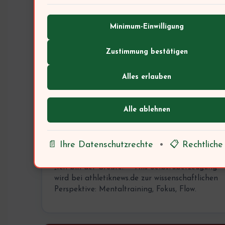
technologischen Innovationen – von der
Pulsuhr bis zur Laufanalyse-App – wirklich
Mehrwert bieten.
Minimum-Einwilligung
Zustimmung bestätigen
07
Alles erlauben
🧠
Alle ablehnen
Ali
📄 Ihre Datenschutzrechte
•
📋 Rechtliche
Psychologie
„Ich bin der Größte!“ – Alis Selbstüberzeugung
wird bei athletiknews.de zur wissenschaftlichen
Perspektive: Mentaltraining, Fokus, Flow.