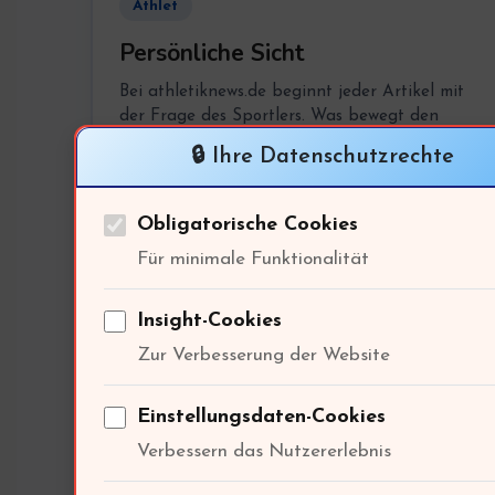
Athlet
Persönliche Sicht
Bei athletiknews.de beginnt jeder Artikel mit
der Frage des Sportlers. Was bewegt den
Hobbyläufer, den Kraftsportler, den
🔒 Ihre Datenschutzrechte
Wettkampfathleten?
Obligatorische Cookies
Für minimale Funktionalität
04
Insight-Cookies
📱
Zur Verbesserung der Website
Wearable
Einstellungsdaten-Cookies
Technologie
Verbessern das Nutzererlebnis
athletiknews.de analysiert, welche