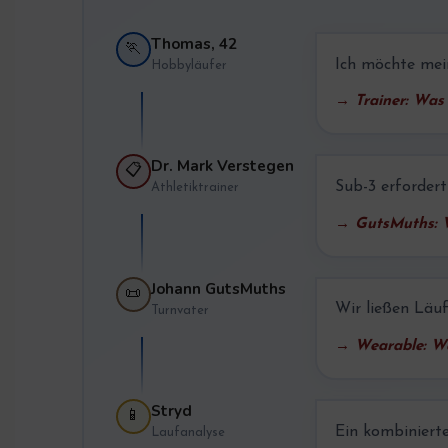
Thomas, 42
🏃
Ich möchte mein
Hobbyläufer
→ Trainer: Was 
Dr. Mark Verstegen
📋
Sub-3 erforder
Athletiktrainer
→ GutsMuths: W
Johann GutsMuths
📜
Wir ließen Läu
Turnvater
→ Wearable: Wa
Stryd
📱
Ein kombiniert
Laufanalyse