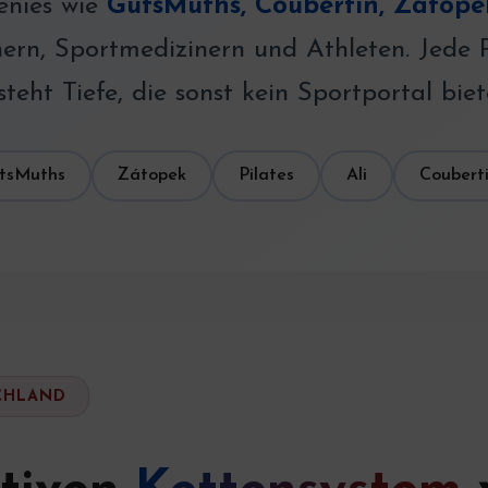
Genies wie
GutsMuths, Coubertin, Zátopek
rn, Sportmedizinern und Athleten. Jede Pe
steht Tiefe, die sonst kein Sportportal biet
tsMuths
Zátopek
Pilates
Ali
Coubert
SCHLAND