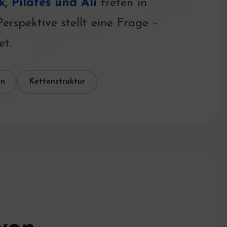
, Pilates und Ali
treten in
rspektive stellt eine Frage –
et.
in
Kettenstruktur