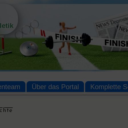
etik
enteam
Über das Portal
Komplette Se
ichte