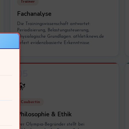
Trainer
Fachanalyse
Die Trainingswissenschaft antwortet:
Periodisierung, Belastungssteuerung,
physiologische Grundlagen. athletiknews.de
liefert evidenzbasierte Erkenntnisse.
05
🔭
Coubertin
Philosophie & Ethik
Der Olympia-Begründer stellt bei