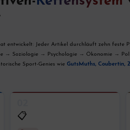
tiven-
Kettensystem
e
at entwickelt: Jeder Artikel durchläuft zehn feste P
ie → Soziologie → Psychologie → Ökonomie → Polit
istorische Sport-Genies wie
GutsMuths, Coubertin, Z
02
📋