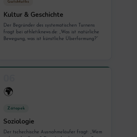
GutsMuths
Kultur & Geschichte
Der Begründer des systematischen Turnens
fragt bei athletiknews.de: „Was ist natürliche
Bewegung, was ist künstliche Überformung?“
06
🌍
Zátopek
Soziologie
Der tschechische Ausnahmeläufer fragt: „Wem