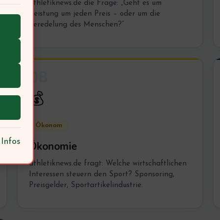
athletiknews.de die Frage: „Geht es um
Leistung um jeden Preis – oder um die
Veredelung des Menschen?“
08
💰
Ökonom
 Infos
Ökonomie
athletiknews.de fragt: Welche wirtschaftlichen
Interessen steuern den Sport? Sponsoring,
Preisgelder, Sportartikelindustrie.