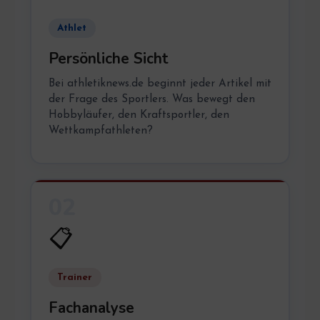
Athlet
Persönliche Sicht
Bei athletiknews.de beginnt jeder Artikel mit
der Frage des Sportlers. Was bewegt den
Hobbyläufer, den Kraftsportler, den
Wettkampfathleten?
02
📋
Trainer
Fachanalyse