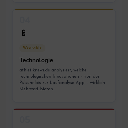
04
📱
Wearable
Technologie
athletiknews.de analysiert, welche
technologischen Innovationen – von der
Pulsuhr bis zur Laufanalyse-App – wirklich
Mehrwert bieten.
05