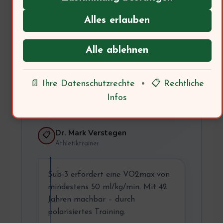
Thomas, 42
🏃
Hobbyläufer
Alles erlauben
Ich möchte meinen ersten
Alle ablehnen
Marathon unter 3 Stunden laufen.
Ist das mit 42 Jahren realistisch?
📄 Ihre Datenschutzrechte
•
📋 Rechtliche
→ Trainer: Was sagt die
Infos
Trainingswissenschaft?
Dr. Mark Verstegen
📋
Athletiktrainer
Sub-3 erfordert eine VO2max von
mindestens 50 ml/kg/min. Mit 42
Jahren machbar – durch
polarisiertes Training.