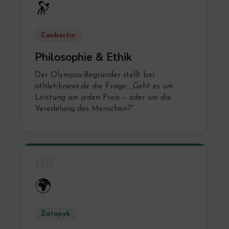
🔭
Coubertin
Philosophie & Ethik
Der Olympia-Begründer stellt bei
athletiknews.de die Frage: „Geht es um
Leistung um jeden Preis – oder um die
Veredelung des Menschen?“
06
🌍
Zátopek