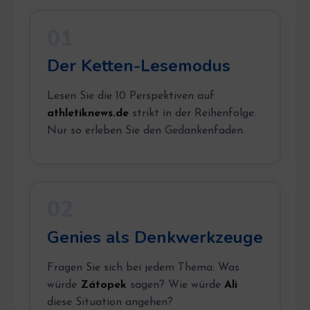
01
Der Ketten-Lesemodus
Lesen Sie die 10 Perspektiven auf
athletiknews.de
strikt in der Reihenfolge.
Nur so erleben Sie den Gedankenfaden.
02
Genies als Denkwerkzeuge
Fragen Sie sich bei jedem Thema: Was
würde
Zátopek
sagen? Wie würde
Ali
diese Situation angehen?