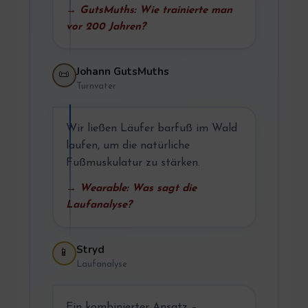
→ GutsMuths: Wie trainierte man
vor 200 Jahren?
Johann GutsMuths
📜
Turnvater
Wir ließen Läufer barfuß im Wald
laufen, um die natürliche
Fußmuskulatur zu stärken.
→ Wearable: Was sagt die
Laufanalyse?
Stryd
📱
Laufanalyse
Ein kombinierter Ansatz –