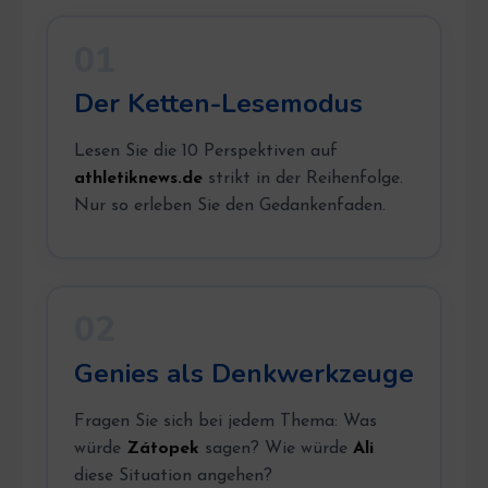
01
Der Ketten-Lesemodus
Lesen Sie die 10 Perspektiven auf
athletiknews.de
strikt in der Reihenfolge.
Nur so erleben Sie den Gedankenfaden.
02
Genies als Denkwerkzeuge
Fragen Sie sich bei jedem Thema: Was
würde
Zátopek
sagen? Wie würde
Ali
diese Situation angehen?