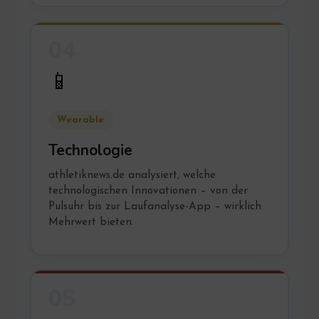
04
📱
Wearable
Technologie
athletiknews.de analysiert, welche
technologischen Innovationen – von der
Pulsuhr bis zur Laufanalyse-App – wirklich
Mehrwert bieten.
05