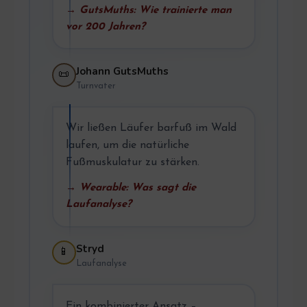
→ GutsMuths: Wie trainierte man
vor 200 Jahren?
Johann GutsMuths
📜
Turnvater
Wir ließen Läufer barfuß im Wald
laufen, um die natürliche
Fußmuskulatur zu stärken.
→ Wearable: Was sagt die
Laufanalyse?
Stryd
📱
Laufanalyse
Ein kombinierter Ansatz –