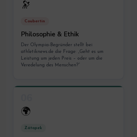
🔭
Coubertin
Philosophie & Ethik
Der Olympia-Begründer stellt bei
athletiknews.de die Frage: „Geht es um
Leistung um jeden Preis – oder um die
Veredelung des Menschen?“
06
🌍
Zátopek