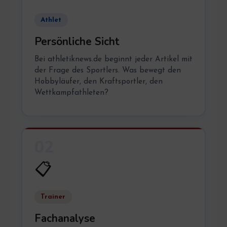
Athlet
Persönliche Sicht
Bei athletiknews.de beginnt jeder Artikel mit
der Frage des Sportlers. Was bewegt den
Hobbyläufer, den Kraftsportler, den
Wettkampfathleten?
02
📋
Trainer
Fachanalyse