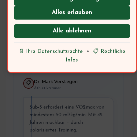
Thomas, 42
🏃
Hobbyläufer
Alles erlauben
Ich möchte meinen ersten
Alle ablehnen
Marathon unter 3 Stunden laufen.
Ist das mit 42 Jahren realistisch?
📄 Ihre Datenschutzrechte
•
📋 Rechtliche
→ Trainer: Was sagt die
Infos
Trainingswissenschaft?
Dr. Mark Verstegen
📋
Athletiktrainer
Sub-3 erfordert eine VO2max von
mindestens 50 ml/kg/min. Mit 42
Jahren machbar – durch
polarisiertes Training.