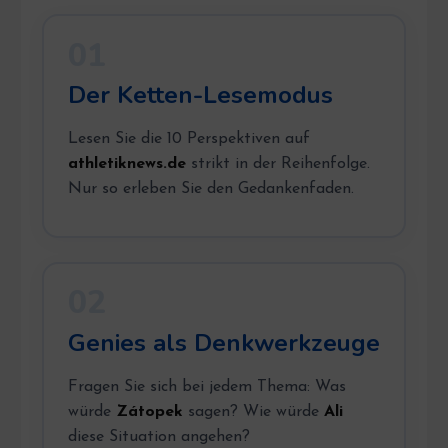
01
Der Ketten-Lesemodus
Lesen Sie die 10 Perspektiven auf
athletiknews.de
strikt in der Reihenfolge.
Nur so erleben Sie den Gedankenfaden.
02
Genies als Denkwerkzeuge
Fragen Sie sich bei jedem Thema: Was
würde
Zátopek
sagen? Wie würde
Ali
diese Situation angehen?