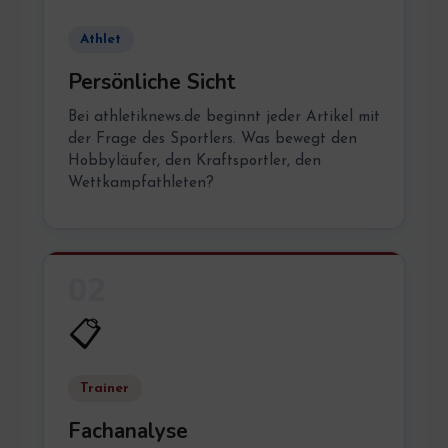
Athlet
Persönliche Sicht
Bei athletiknews.de beginnt jeder Artikel mit
der Frage des Sportlers. Was bewegt den
Hobbyläufer, den Kraftsportler, den
Wettkampfathleten?
02
📋
Trainer
Fachanalyse