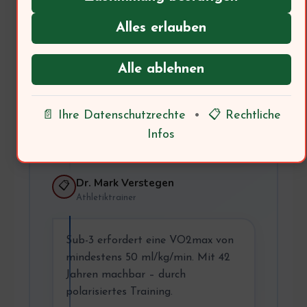
Thomas, 42
🏃
Hobbyläufer
Alles erlauben
Ich möchte meinen ersten
Alle ablehnen
Marathon unter 3 Stunden laufen.
Ist das mit 42 Jahren realistisch?
📄 Ihre Datenschutzrechte
•
📋 Rechtliche
→ Trainer: Was sagt die
Infos
Trainingswissenschaft?
Dr. Mark Verstegen
📋
Athletiktrainer
Sub-3 erfordert eine VO2max von
mindestens 50 ml/kg/min. Mit 42
Jahren machbar – durch
polarisiertes Training.