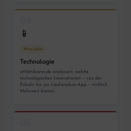
04
📱
Wearable
Technologie
athletiknews.de analysiert, welche
technologischen Innovationen – von der
Pulsuhr bis zur Laufanalyse-App – wirklich
Mehrwert bieten.
05