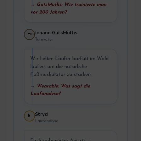
→ GutsMuths: Wie trainierte man
vor 200 Jahren?
Johann GutsMuths
📜
Turnvater
Wir ließen Läufer barfuß im Wald
laufen, um die natürliche
Fußmuskulatur zu stärken.
→ Wearable: Was sagt die
Laufanalyse?
Stryd
📱
Laufanalyse
Ein kombinierter Ansatz –