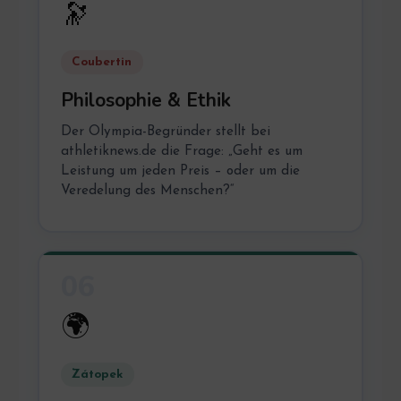
🔭
Coubertin
Philosophie & Ethik
Der Olympia-Begründer stellt bei
athletiknews.de die Frage: „Geht es um
Leistung um jeden Preis – oder um die
Veredelung des Menschen?“
06
🌍
Zátopek