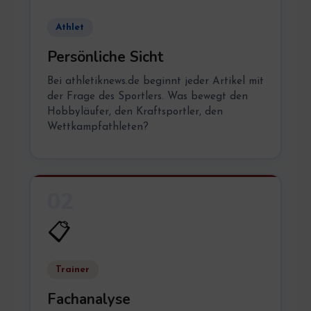
Athlet
Persönliche Sicht
Bei athletiknews.de beginnt jeder Artikel mit
der Frage des Sportlers. Was bewegt den
Hobbyläufer, den Kraftsportler, den
Wettkampfathleten?
02
📋
Trainer
Fachanalyse