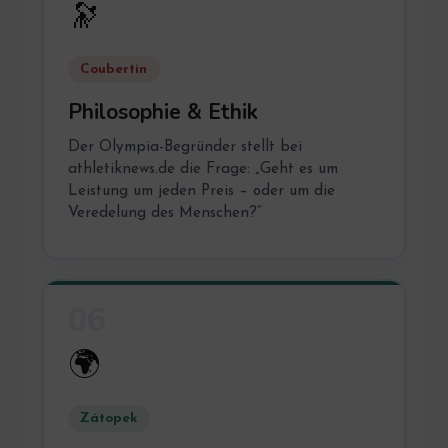
🔭
Coubertin
Philosophie & Ethik
Der Olympia-Begründer stellt bei
athletiknews.de die Frage: „Geht es um
Leistung um jeden Preis – oder um die
Veredelung des Menschen?“
06
🌍
Zátopek