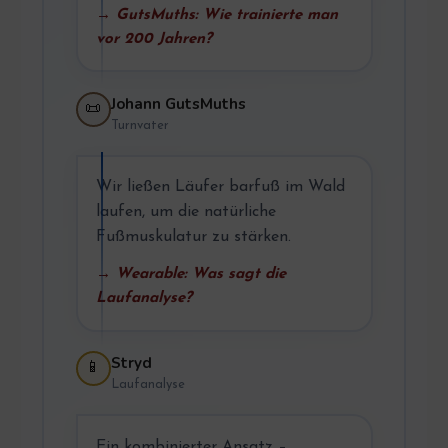
→ GutsMuths: Wie trainierte man
vor 200 Jahren?
Johann GutsMuths
📜
Turnvater
Wir ließen Läufer barfuß im Wald
laufen, um die natürliche
Fußmuskulatur zu stärken.
→ Wearable: Was sagt die
Laufanalyse?
Stryd
📱
Laufanalyse
Ein kombinierter Ansatz –