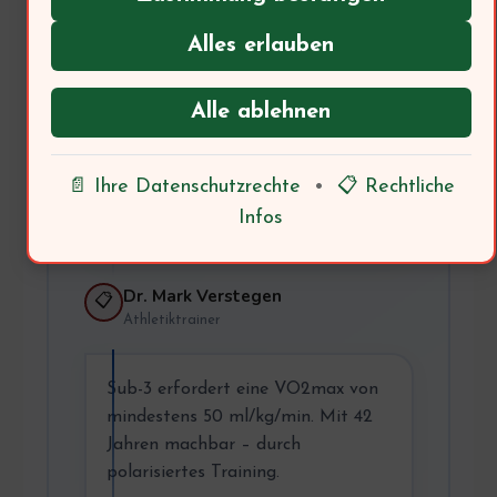
Thomas, 42
🏃
Hobbyläufer
Alles erlauben
Ich möchte meinen ersten
Alle ablehnen
Marathon unter 3 Stunden laufen.
Ist das mit 42 Jahren realistisch?
📄 Ihre Datenschutzrechte
•
📋 Rechtliche
→ Trainer: Was sagt die
Infos
Trainingswissenschaft?
Dr. Mark Verstegen
📋
Athletiktrainer
Sub-3 erfordert eine VO2max von
mindestens 50 ml/kg/min. Mit 42
Jahren machbar – durch
polarisiertes Training.