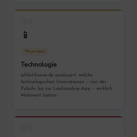
04
📱
Wearable
Technologie
athletiknews.de analysiert, welche
technologischen Innovationen – von der
Pulsuhr bis zur Laufanalyse-App – wirklich
Mehrwert bieten.
05