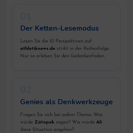
01
Der Ketten-Lesemodus
Lesen Sie die 10 Perspektiven auf
athletiknews.de
strikt in der Reihenfolge.
Nur so erleben Sie den Gedankenfaden.
02
Genies als Denkwerkzeuge
Fragen Sie sich bei jedem Thema: Was
würde
Zátopek
sagen? Wie würde
Ali
diese Situation angehen?